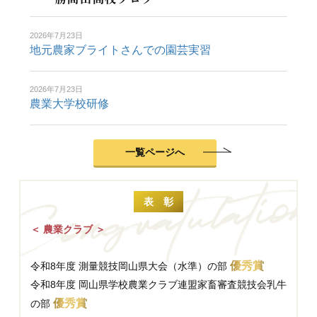
2026年7月23日
地元農家ブライトさんでの園芸実習
2026年7月23日
農業大学校研修
一覧ページへ
表 彰
＜ 農業クラブ ＞
優秀賞
令和8年度 測量競技岡山県大会（水準）の部
令和8年度 岡山県学校農業クラブ連盟家畜審査競技会乳牛
優秀賞
の部