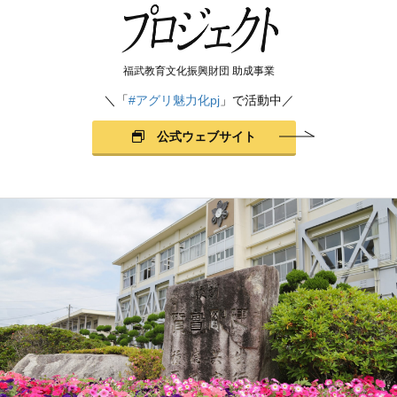
福武教育文化振興財団 助成事業
＼「
#アグリ魅力化pj
」で活動中／
公式ウェブサイト