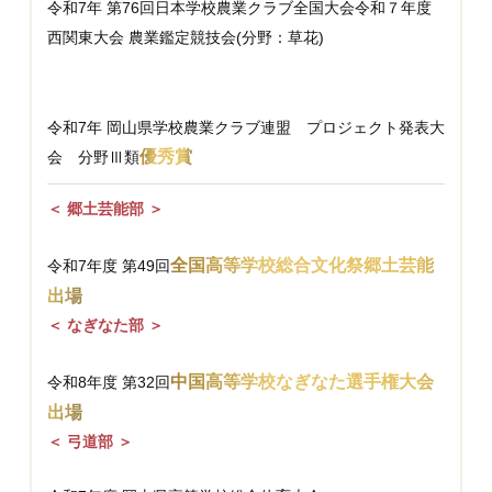
令和7年 第76回日本学校農業クラブ全国大会令和７年度
西関東大会 農業鑑定競技会(分野：草花)
優秀賞
令和7年 岡山県学校農業クラブ連盟 プロジェクト発表大
優秀賞
会 分野Ⅲ類
＜ 郷土芸能部 ＞
全国高等学校総合文化祭郷土芸能
令和7年度 第49回
出場
＜ なぎなた部 ＞
中国高等学校なぎなた選手権大会
令和8年度 第32回
出場
＜ 弓道部 ＞