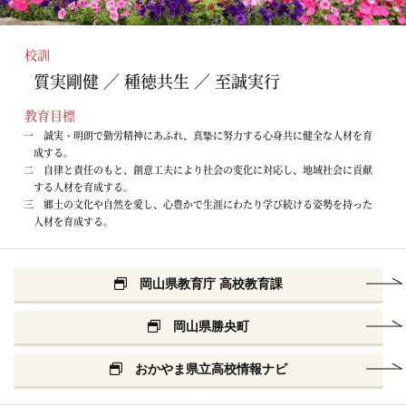
校訓
質実剛健 ／ 種徳共生 ／ 至誠実行
教育目標
一 誠実・明朗で勤労精神にあふれ、真摯に努力する心身共に健全な人材を育
成する。
二 自律と責任のもと、創意工夫により社会の変化に対応し、地域社会に貢献
する人材を育成する。
三 郷土の文化や自然を愛し、心豊かで生涯にわたり学び続ける姿勢を持った
人材を育成する。
岡山県教育庁 高校教育課
岡山県勝央町
おかやま県立高校情報ナビ