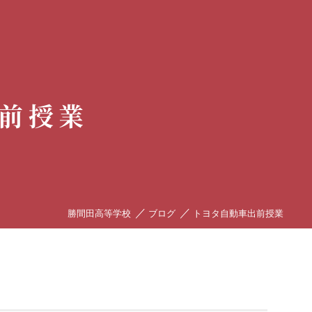
前授業
／
／
勝間田高等学校
ブログ
トヨタ自動車出前授業