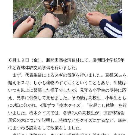
６月１９日（金）、勝間田高校演習林にて、勝間田小学校5年
生と森林体験交流学習を行いました。
まず、代表生徒によるスギの伐倒を行いました。直径50㎝を
超えるスギ、しかも建物のすぐ近くということもあり、生徒は
いつも以上に緊張した様子でしたが、見守る小学生の期待に応
え、見事に伐倒して見せました。その後は高校生、小学生とも
に8班に分かれ、4班ずつ「樹木クイズ」「火起こし体験」を行
いました。樹木クイズでは、各班2人の高校生が、演習林宿舎
周辺の木について説明し、特徴などをクイズにするなど、森林
にまつわる説明をして散策をしました。