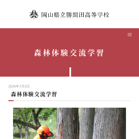
TOP
学校紹介
森林体験交流学習
本校の教育
学校生活
2026年7月2日
中学生の方へ
森林体験交流学習
卒業生の方へ
保護者の方へ