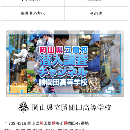
保護者の方へ
その他
〒709-4316 岡山県
勝
田郡
勝
央町
勝
間田47番地