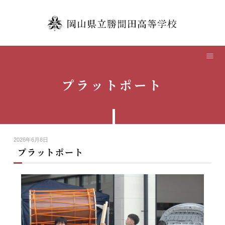
TOP
学校紹介
プラットポート
本校の教育
学校生活
2026年6月8日
中学生の方へ
プラットポート
卒業生の方へ
保護者の方へ