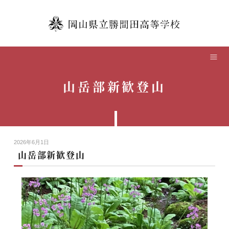
TOP
学校紹介
山岳部新歓登山
本校の教育
学校生活
2026年6月1日
中学生の方へ
山岳部新歓登山
卒業生の方へ
保護者の方へ