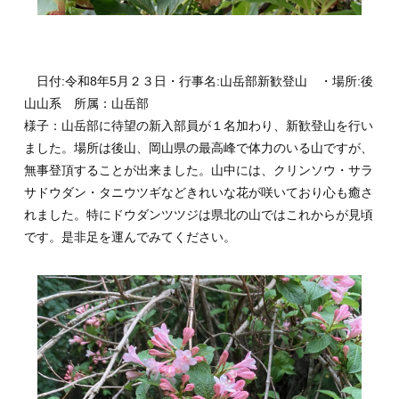
日付:令和8年5月２３日・行事名:山岳部新歓登山 ・場所:後
山山系 所属：山岳部
様子：山岳部に待望の新入部員が１名加わり、新歓登山を行い
ました。場所は後山、岡山県の最高峰で体力のいる山ですが、
無事登頂することが出来ました。山中には、クリンソウ・サラ
サドウダン・タニウツギなどきれいな花が咲いており心も癒さ
れました。特にドウダンツツジは県北の山ではこれからが見頃
です。是非足を運んでみてください。