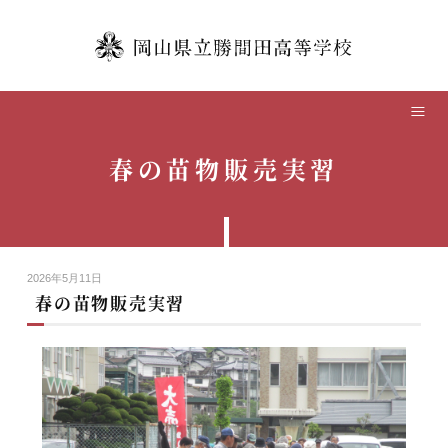
TOP
学校紹介
春の苗物販売実習
本校の教育
学校生活
2026年5月11日
中学生の方へ
春の苗物販売実習
卒業生の方へ
保護者の方へ